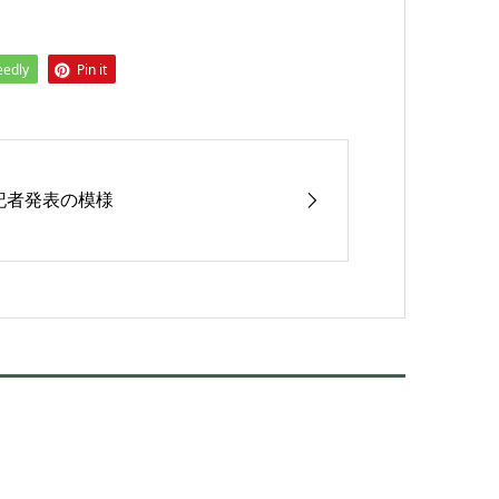
eedly
Pin it
記者発表の模様