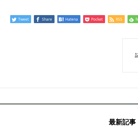
Tweet
Share
Hatena
Pocket
RSS
f
最新記事